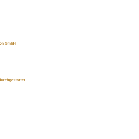
hion GmbH
urchgestartet.