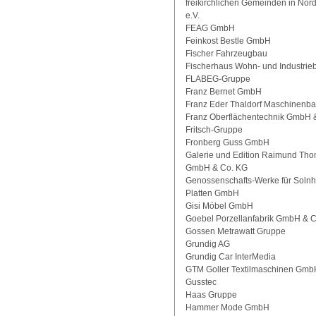
freikirchlichen Gemeinden in Nor
e.V.
FEAG GmbH
Feinkost Bestle GmbH
Fischer Fahrzeugbau
Fischerhaus Wohn- und Industrie
FLABEG-Gruppe
Franz Bernet GmbH
Franz Eder Thaldorf Maschinenb
Franz Oberflächentechnik GmbH 
Fritsch-Gruppe
Fronberg Guss GmbH
Galerie und Edition Raimund Th
GmbH & Co. KG
Genossenschafts-Werke für Solnh
Platten GmbH
Gisi Möbel GmbH
Goebel Porzellanfabrik GmbH & 
Gossen Metrawatt Gruppe
Grundig AG
Grundig Car InterMedia
GTM Goller Textilmaschinen Gmb
Gusstec
Haas Gruppe
Hammer Mode GmbH