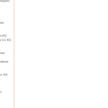
dbayern
bau
au KG
& Co. KG
omas
ofener
Co. KG
H