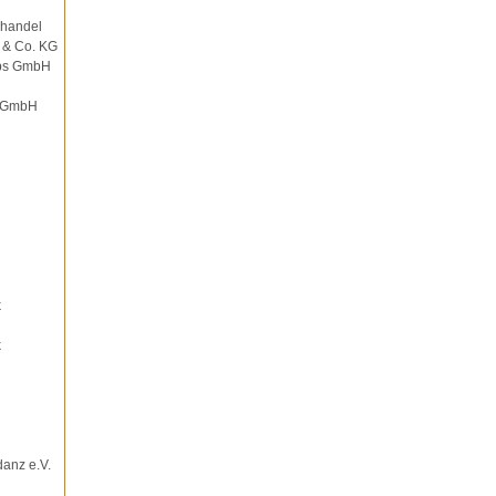
ghandel
 & Co. KG
ebs GmbH
r GmbH
k
k
danz e.V.