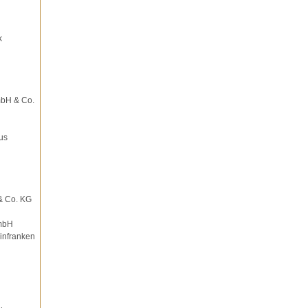
k
mbH & Co.
us
& Co. KG
mbH
infranken