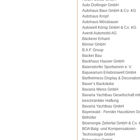
Auto-Dollinger GmbH
Autohaus Baur GmbH & Co. KG
Autohaus Kropf
Autohaus Mössbauer
Autowelt König GmbH & Co. KG
Aventi Automobil AG
Bäckerei Erhard
Börner GmbH
B.A.F. Group
Backer Bau
Backhaus Hauser GmbH
Baiersdorfer Sportverein e. V.
Bajuwarium Erlebniswelt GmbH
Barthelmess Display & Decorati
Bauer’s Backstube
Bavaria Weiss GmbH
Bavaria Yachtbau Gesellschaft mit
beschränkter Haftung
Bavaria Yachtbau GmbH
Bayerwald - Fenster Haustüren 
Billhöfer
Bioenergie Zellertal GmbH & Co.
BOA Balg- und Kompensatoren-
Technologie GmbH