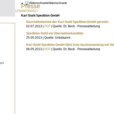
Aktenschrank
Presse
1
2
3
4
5
6
7
8
9
10
11
Karl Stahl Spedition GmbH
Geschäftsbetrieb der Karl Stahl Spedition GmbH gerettet
02.07.2013 |
PDF
| Quelle: Dr. Beck - Presseabteilung
Spedition Stahl ein Übernahmekandidat
25.05.2013 | Quelle: Unbekannt
Karl Stahl Spedition GmbH fährt trotz Insolvenzantrag mit Vo
06.05.2013 |
PDF
| Quelle: Dr. Beck - Presseabteilung
mbH