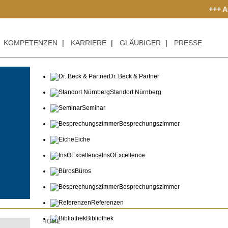
+++ ACHTUNG BETRU
KOMPETENZEN
|
KARRIERE
|
GLÄUBIGER
|
PRESSE
Dr. Beck & Partner
Standort Nürnberg
Seminar
Besprechungszimmer
Eiche
InsOExcellence
Büros
Besprechungszimmer
Referenzen
Bibliothek
HOME