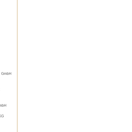
on GmbH
GmbH
 KG