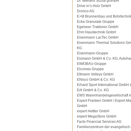
Dr. Wiesent Sozial gGmbH
Drive in’s Holz GmbH
Dronco AG
E+M Brunnenbau und Bohrtechni
Ecka Granulate Gruppe
Egelseer Traktoren GmbH
Ehm Haustechnik GmbH
Eisenmann LacTec GmbH
Eisenmann Thermal Solutions G
KG
Eisenmann-Gruppe
Eismann GmbH & Co. KG, Autoha
EIWOBAU-Gruppe
Elcomax-Gruppe
Eltmann Volleys GmbH
ENisco GmbH & Co. KG
Erhard Sport International GmbH 
Ertl GmbH & Co. KG
EWS Warenhandelsgesellschaft 
Expert Franken GmbH / Expert Ma
GmbH
expert Hettler GmbH
expert MegaStore GmbH
Facto Financial Services AG
Familienzentrum der evangelisch-