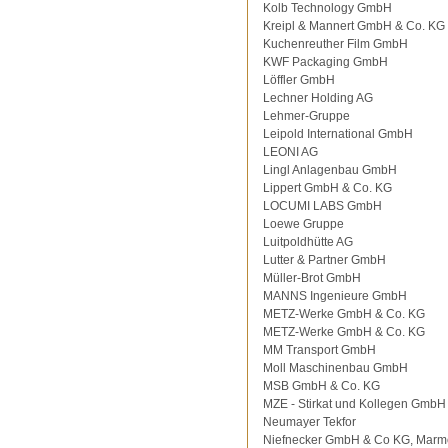
Kolb Technology GmbH
Kreipl & Mannert GmbH & Co. KG
Kuchenreuther Film GmbH
KWF Packaging GmbH
Löffler GmbH
Lechner Holding AG
Lehmer-Gruppe
Leipold International GmbH
LEONI AG
Lingl Anlagenbau GmbH
Lippert GmbH & Co. KG
LOCUMI LABS GmbH
Loewe Gruppe
Luitpoldhütte AG
Lutter & Partner GmbH
Müller-Brot GmbH
MANNS Ingenieure GmbH
METZ-Werke GmbH & Co. KG
METZ-Werke GmbH & Co. KG
MM Transport GmbH
Moll Maschinenbau GmbH
MSB GmbH & Co. KG
MZE - Stirkat und Kollegen GmbH
Neumayer Tekfor
Niefnecker GmbH & Co KG, Marm