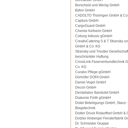
Bohnacker GmbH
Borscheid und Wenig GmbH
Byton GmbH
CADOLTO Thüringen GmbH & Co
Captura GmbH
CargoGuard GmbH
Chemie Kelheim GmbH
Coburg Inklusiv gGmbH
CreativCatering S & T Stransky un
GmbH & Co. KG
Stransky und Treutler Gesellschaft
beschränkter Haftung
CrossLink Faserverbundtechnik 
Co. KG
Curabo Pflege gGmbH
Dörhöfer DOFA GmbH
Daniel Vogel GmbH
Decon GmbH
Dentallabor Bandulet GmbH
Diakonie Fürth gGmbH
Distel Beteiligungs GmbH, Stanz-
Biegetechnik
Distler Druck Rotaoffset GmbH & 
Dotzler Amberger Fensterfabrik 
Dr. Schneider Gruppe