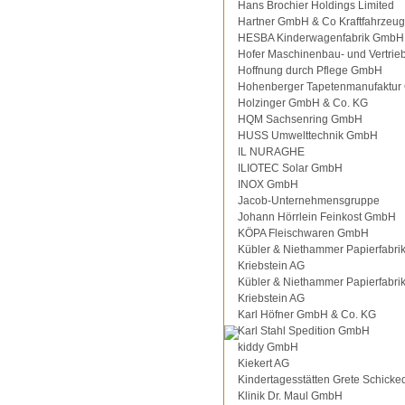
Hans Brochier Holdings Limited
Hartner GmbH & Co Kraftfahrzeu
HESBA Kinderwagenfabrik GmbH
Hofer Maschinenbau- und Vertri
Hoffnung durch Pflege GmbH
Hohenberger Tapetenmanufaktu
Holzinger GmbH & Co. KG
HQM Sachsenring GmbH
HUSS Umwelttechnik GmbH
IL NURAGHE
ILIOTEC Solar GmbH
INOX GmbH
Jacob-Unternehmensgruppe
Johann Hörrlein Feinkost GmbH
KÖPA Fleischwaren GmbH
Kübler & Niethammer Papierfabri
Kriebstein AG
Kübler & Niethammer Papierfabri
Kriebstein AG
Karl Höfner GmbH & Co. KG
Karl Stahl Spedition GmbH
kiddy GmbH
Kiekert AG
Kindertagesstätten Grete Schicke
Klinik Dr. Maul GmbH