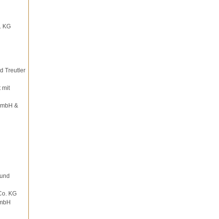
. KG
d Treutler
 mit
GmbH &
 und
Co. KG
GmbH