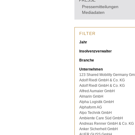
PRESSE
Pressemitteilungen
Mediadaten
FILTER
Jahr
Insolvenzverwalter
Branche
Unternehmen
123 Shared Mobility Germany G
Adolf Riedl GmbH & Co. KG
Adolf Riedl GmbH & Co. KG
Alfred Aumaier GmbH
Almarin GmbH
Alpha Logistik GmbH
Alphaform AG
Alpo Technik GmbH
Ambiente Care Süd GmbH
Andreas Renner GmbH & Co. KG
Anker Sicherheit GmbH
AUER GUSS GmbH