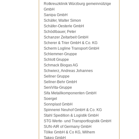
Rotkreuzklinik Würzburg gemeinnützige
GmbH
Sanipa GmbH
Schäfer, Walter Simon
Schäfer-Oesterle GmbH
Schödlbauer, Peter
Schanzer Zeitarbeit GmbH
Scherer & Trier GmbH & Co. KG
Scherm Logline Transport GmbH
Schlemmer-Gruppe
Schlott Gruppe
Schmack Biogas AG
Schwierz, Andreas Johannes
Sellner Gruppe
Sellner-Behr GmbH
SeniVita-Gruppe
Sifa Metallkomponenten GmbH
Soergel
Sonnplast GmbH
Spinnerei Neuhof GmbH & Co. KG
Stahl Spedition & Logistik GmbH
STG Werte- und Transportlogistik GmbH
SUN-AIR of Germany GmbH
Tölke GmbH & Co KG, Wilhem
Takeo GmbH