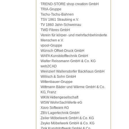
TREND-STORE shop creation GmbH
TRIA-Gruppe
Tschu-Tschu-Bahnen
TSV 1861 Straubing e.V.
TV 1860 Jahn-Schweinau
TWD Fibres GmbH
Verein für körper- und mehrfachbehinderte
Menschen e.V.
vpool-Gruppe
Wünsch Offset-Druck GmbH
WAFA Kunststofftechnik GmbH
Walter Reissmann GmbH & Co. KG
web2CAD
Weinzierl Wallersdorfer Backhaus GmbH
Willisch & Sohn GmbH
Wittenbauer-Gruppe
Wittmann Bäder und Wärme GmbH & Co.
KG, Franz
WKW Aktiengesellschaft
WSW WohnSachWerte eG
Xavo Software AG
ZBV-Lagertechnik GmbH
Zeiler Möbelwerk GmbH & Co. KG
Zeyko Möbelwerk GmbH & Co. KG
Zink Kunststoffwerk GmbH & Co.