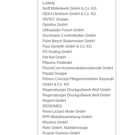
Ludwig
Nolff Möbelwerk GmbH & Co. KG
OEKA Oehlhorn GmbH & Co. KG
ONTEC Gruppe
Optoflux GmbH
Orthopädie Forum GmbH
Oschmann Comfortbetten GmbH
Palm Beach Bademoden GmbH
Paul Gerbeth GmbH & Co. KG
PD Roding GmbH
Pet Net GmbH
Pflaums Posthotel
PhoneCom Kommunikationsdienste GmbH
Plastal Gruppe
Primus Concept Pflegeimmobilien Bayreuth
GmbH & Co. KG
Regensburger Druckgußwerk Wolf GmbH
Regensburger Druckgußwerk Wolf GmbH
Regent GmbH
REGIOMED
René Lezard Mode GmbH
RFP Metallbearbeitung GmbH
Rhodius GmbH
Rohr GmbH, Nutzfahrzeuge
Rosner Fashion GmbH