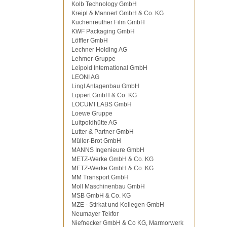
Kolb Technology GmbH
Kreipl & Mannert GmbH & Co. KG
Kuchenreuther Film GmbH
KWF Packaging GmbH
Löffler GmbH
Lechner Holding AG
Lehmer-Gruppe
Leipold International GmbH
LEONI AG
Lingl Anlagenbau GmbH
Lippert GmbH & Co. KG
LOCUMI LABS GmbH
Loewe Gruppe
Luitpoldhütte AG
Lutter & Partner GmbH
Müller-Brot GmbH
MANNS Ingenieure GmbH
METZ-Werke GmbH & Co. KG
METZ-Werke GmbH & Co. KG
MM Transport GmbH
Moll Maschinenbau GmbH
MSB GmbH & Co. KG
MZE - Stirkat und Kollegen GmbH
Neumayer Tekfor
Niefnecker GmbH & Co KG, Marmorwerk