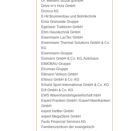
Dr. Wiesent Sozial gGmbH
Drive in’s Holz GmbH
Dronco AG
E+M Brunnenbau und Bohrtechnik
Ecka Granulate Gruppe
Egelseer Traktoren GmbH
Ehm Haustechnik GmbH
Eisenmann LacTec GmbH
Eisenmann Thermal Solutions GmbH & Co.
KG
Eisenmann-Gruppe
Eismann GmbH & Co. KG, Autohaus
EIWOBAU-Gruppe
Elcomax-Gruppe
Eltmann Volleys GmbH
ENisco GmbH & Co. KG
Erhard Sport International GmbH & Co. KG
Ertl GmbH & Co. KG
EWS Warenhandelsgesellschaft mbH
Expert Franken GmbH / Expert Mainfranken
GmbH
expert Hettler GmbH
expert MegaStore GmbH
Facto Financial Services AG
Familienzentrum der evangelisch-