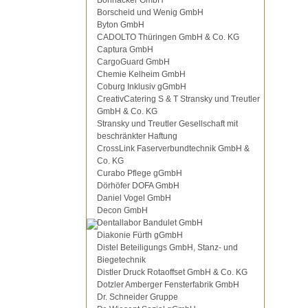
Bohnacker GmbH
Borscheid und Wenig GmbH
Byton GmbH
CADOLTO Thüringen GmbH & Co. KG
Captura GmbH
CargoGuard GmbH
Chemie Kelheim GmbH
Coburg Inklusiv gGmbH
CreativCatering S & T Stransky und Treutler
GmbH & Co. KG
Stransky und Treutler Gesellschaft mit
beschränkter Haftung
CrossLink Faserverbundtechnik GmbH &
Co. KG
Curabo Pflege gGmbH
Dörhöfer DOFA GmbH
Daniel Vogel GmbH
Decon GmbH
Dentallabor Bandulet GmbH
Diakonie Fürth gGmbH
Distel Beteiligungs GmbH, Stanz- und
Biegetechnik
Distler Druck Rotaoffset GmbH & Co. KG
Dotzler Amberger Fensterfabrik GmbH
Dr. Schneider Gruppe