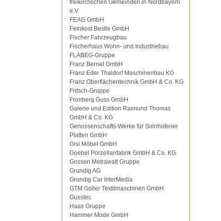
freikirchlichen Gemeinden in Nordbayern
e.V.
FEAG GmbH
Feinkost Bestle GmbH
Fischer Fahrzeugbau
Fischerhaus Wohn- und Industriebau
FLABEG-Gruppe
Franz Bernet GmbH
Franz Eder Thaldorf Maschinenbau KG
Franz Oberflächentechnik GmbH & Co. KG
Fritsch-Gruppe
Fronberg Guss GmbH
Galerie und Edition Raimund Thomas
GmbH & Co. KG
Genossenschafts-Werke für Solnhofener
Platten GmbH
Gisi Möbel GmbH
Goebel Porzellanfabrik GmbH & Co. KG
Gossen Metrawatt Gruppe
Grundig AG
Grundig Car InterMedia
GTM Goller Textilmaschinen GmbH
Gusstec
Haas Gruppe
Hammer Mode GmbH