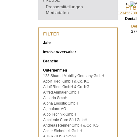
PRESSE
Pre
Pressemitteilungen
Mediadaten
1
2
3
4
5
6
7
8
9
Dental
Den
27.
FILTER
Jahr
Insolvenzverwalter
Branche
Unternehmen
123 Shared Mobility Germany GmbH
Adolf Riedl GmbH & Co. KG
Adolf Riedl GmbH & Co. KG
Alfred Aumaier GmbH
Almarin GmbH
Alpha Logistik GmbH
Alphaform AG
Alpo Technik GmbH
Ambiente Care Süd GmbH
Andreas Renner GmbH & Co. KG
Anker Sicherheit GmbH
AUER GUSS GmbH