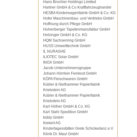
Hans Brochier Holdings Limited
Hartner GmbH & Co Kraftfahrzeughandel
HESBA Kinderwagenfabrik GmbH & Co. KG
Hofer Maschinenbau- und Vertriebs GmbH
Hoffnung durch Pflege GmbH
Hohenberger Tapetenmanufaktur GmbH
Holzinger GmbH & Co. KG
HQM Sachsenring GmbH
HUSS Umwelttechnik GmbH
IL NURAGHE
ILIOTEC Solar GmbH
INOX GmbH
Jacob-Unternehmensgruppe
Johann Hörrlein Feinkost GmbH
KÖPA Fleischwaren GmbH
Kübler & Niethammer Papierfabrik
Kriebstein AG
Kübler & Niethammer Papierfabrik
Kriebstein AG
Karl Höfner GmbH & Co. KG
Karl Stahl Spedition GmbH
kiddy GmbH
Kiekert AG
Kindertagesstätten Grete Schickedanz e.V.
Klinik Dr. Maul GmbH