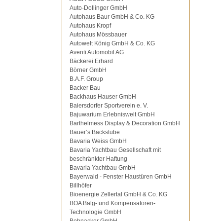
Auto-Dollinger GmbH
Autohaus Baur GmbH & Co. KG
Autohaus Kropf
Autohaus Mössbauer
Autowelt König GmbH & Co. KG
Aventi Automobil AG
Bäckerei Erhard
Börner GmbH
B.A.F. Group
Backer Bau
Backhaus Hauser GmbH
Baiersdorfer Sportverein e. V.
Bajuwarium Erlebniswelt GmbH
Barthelmess Display & Decoration GmbH
Bauer’s Backstube
Bavaria Weiss GmbH
Bavaria Yachtbau Gesellschaft mit
beschränkter Haftung
Bavaria Yachtbau GmbH
Bayerwald - Fenster Haustüren GmbH
Billhöfer
Bioenergie Zellertal GmbH & Co. KG
BOA Balg- und Kompensatoren-
Technologie GmbH