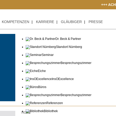
+++ ACHTUNG BETRUGS
KOMPETENZEN
|
KARRIERE
|
GLÄUBIGER
|
PRESSE
Dr. Beck & Partner
Standort Nürnberg
Seminar
Besprechungszimmer
Eiche
InsOExcellence
Büros
Besprechungszimmer
Referenzen
Bibliothek
HOME