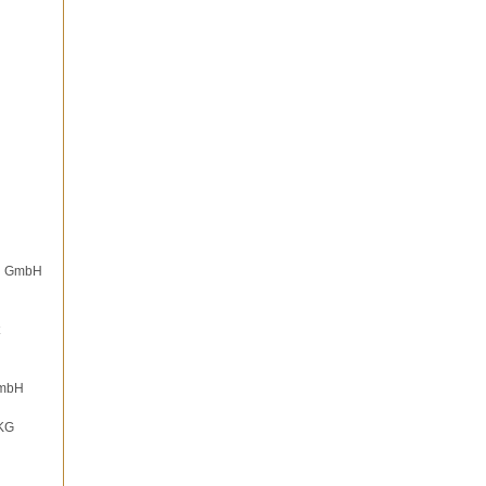
on GmbH
GmbH
 KG