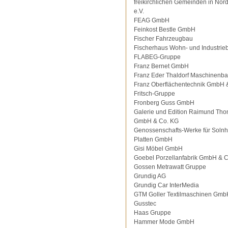
freikirchlichen Gemeinden in Nor
e.V.
FEAG GmbH
Feinkost Bestle GmbH
Fischer Fahrzeugbau
Fischerhaus Wohn- und Industrie
FLABEG-Gruppe
Franz Bernet GmbH
Franz Eder Thaldorf Maschinenb
Franz Oberflächentechnik GmbH 
Fritsch-Gruppe
Fronberg Guss GmbH
Galerie und Edition Raimund Th
GmbH & Co. KG
Genossenschafts-Werke für Solnh
Platten GmbH
Gisi Möbel GmbH
Goebel Porzellanfabrik GmbH & 
Gossen Metrawatt Gruppe
Grundig AG
Grundig Car InterMedia
GTM Goller Textilmaschinen Gmb
Gusstec
Haas Gruppe
Hammer Mode GmbH