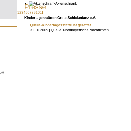
Aktenschrank
Presse
1
2
3
4
5
6
7
8
9
10
11
Kindertagesstätten Grete Schickedanz e.V.
Quelle-Kindertagesstätte ist gerettet
31.10.2009 | Quelle: Nordbayerische Nachrichten
mbH