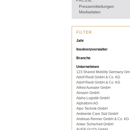
PRESSE
Pressemitteilungen
Mediadaten
FILTER
Jahr
Insolvenzverwalter
Branche
Unternehmen
123 Shared Mobility Germany G
Adolf Riedl GmbH & Co. KG
Adolf Riedl GmbH & Co. KG
Alfred Aumaier GmbH
Almarin GmbH
Alpha Logistik GmbH
Alphaform AG
Alpo Technik GmbH
Ambiente Care Süd GmbH
Andreas Renner GmbH & Co. KG
Anker Sicherheit GmbH
AUER GUSS GmbH