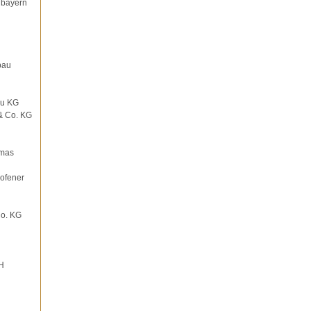
dbayern
bau
au KG
& Co. KG
omas
ofener
Co. KG
H