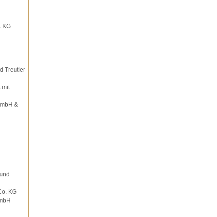
. KG
d Treutler
 mit
GmbH &
 und
Co. KG
GmbH