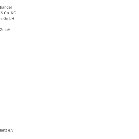
ghandel
 & Co. KG
ebs GmbH
r GmbH
k
k
danz e.V.