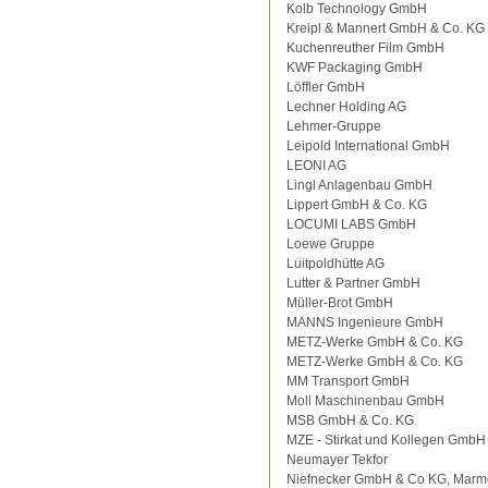
Kolb Technology GmbH
Kreipl & Mannert GmbH & Co. KG
Kuchenreuther Film GmbH
KWF Packaging GmbH
Löffler GmbH
Lechner Holding AG
Lehmer-Gruppe
Leipold International GmbH
LEONI AG
Lingl Anlagenbau GmbH
Lippert GmbH & Co. KG
LOCUMI LABS GmbH
Loewe Gruppe
Luitpoldhütte AG
Lutter & Partner GmbH
Müller-Brot GmbH
MANNS Ingenieure GmbH
METZ-Werke GmbH & Co. KG
METZ-Werke GmbH & Co. KG
MM Transport GmbH
Moll Maschinenbau GmbH
MSB GmbH & Co. KG
MZE - Stirkat und Kollegen GmbH
Neumayer Tekfor
Niefnecker GmbH & Co KG, Marm