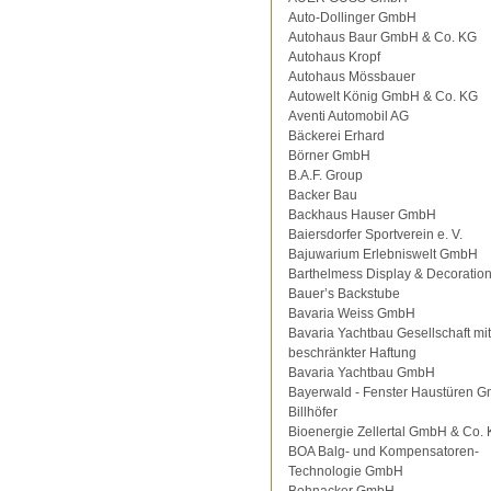
Auto-Dollinger GmbH
Autohaus Baur GmbH & Co. KG
Autohaus Kropf
Autohaus Mössbauer
Autowelt König GmbH & Co. KG
Aventi Automobil AG
Bäckerei Erhard
Börner GmbH
B.A.F. Group
Backer Bau
Backhaus Hauser GmbH
Baiersdorfer Sportverein e. V.
Bajuwarium Erlebniswelt GmbH
Barthelmess Display & Decorati
Bauer’s Backstube
Bavaria Weiss GmbH
Bavaria Yachtbau Gesellschaft mit
beschränkter Haftung
Bavaria Yachtbau GmbH
Bayerwald - Fenster Haustüren 
Billhöfer
Bioenergie Zellertal GmbH & Co.
BOA Balg- und Kompensatoren-
Technologie GmbH