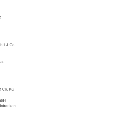
k
mbH & Co.
us
& Co. KG
mbH
infranken