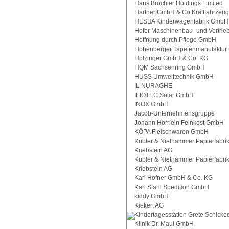
Hans Brochier Holdings Limited
Hartner GmbH & Co Kraftfahrzeu
HESBA Kinderwagenfabrik GmbH
Hofer Maschinenbau- und Vertri
Hoffnung durch Pflege GmbH
Hohenberger Tapetenmanufaktu
Holzinger GmbH & Co. KG
HQM Sachsenring GmbH
HUSS Umwelttechnik GmbH
IL NURAGHE
ILIOTEC Solar GmbH
INOX GmbH
Jacob-Unternehmensgruppe
Johann Hörrlein Feinkost GmbH
KÖPA Fleischwaren GmbH
Kübler & Niethammer Papierfabri
Kriebstein AG
Kübler & Niethammer Papierfabri
Kriebstein AG
Karl Höfner GmbH & Co. KG
Karl Stahl Spedition GmbH
kiddy GmbH
Kiekert AG
Kindertagesstätten Grete Schicke
Klinik Dr. Maul GmbH