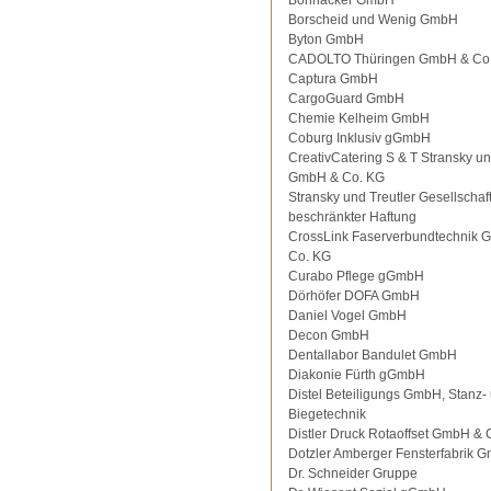
Bohnacker GmbH
Borscheid und Wenig GmbH
Byton GmbH
CADOLTO Thüringen GmbH & Co
Captura GmbH
CargoGuard GmbH
Chemie Kelheim GmbH
Coburg Inklusiv gGmbH
CreativCatering S & T Stransky un
GmbH & Co. KG
Stransky und Treutler Gesellschaft
beschränkter Haftung
CrossLink Faserverbundtechnik 
Co. KG
Curabo Pflege gGmbH
Dörhöfer DOFA GmbH
Daniel Vogel GmbH
Decon GmbH
Dentallabor Bandulet GmbH
Diakonie Fürth gGmbH
Distel Beteiligungs GmbH, Stanz-
Biegetechnik
Distler Druck Rotaoffset GmbH & 
Dotzler Amberger Fensterfabrik 
Dr. Schneider Gruppe