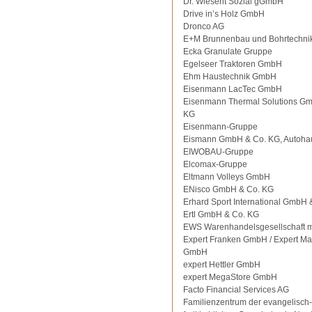
Dr. Wiesent Sozial gGmbH
Drive in’s Holz GmbH
Dronco AG
E+M Brunnenbau und Bohrtechni
Ecka Granulate Gruppe
Egelseer Traktoren GmbH
Ehm Haustechnik GmbH
Eisenmann LacTec GmbH
Eisenmann Thermal Solutions G
KG
Eisenmann-Gruppe
Eismann GmbH & Co. KG, Autoha
EIWOBAU-Gruppe
Elcomax-Gruppe
Eltmann Volleys GmbH
ENisco GmbH & Co. KG
Erhard Sport International GmbH 
Ertl GmbH & Co. KG
EWS Warenhandelsgesellschaft 
Expert Franken GmbH / Expert Ma
GmbH
expert Hettler GmbH
expert MegaStore GmbH
Facto Financial Services AG
Familienzentrum der evangelisch-