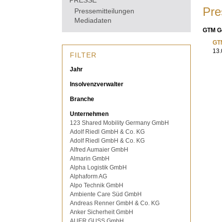
PRESSE
Pre
Pressemitteilungen
Mediadaten
GTM Go
GT
13.
FILTER
Jahr
Insolvenzverwalter
Branche
Unternehmen
123 Shared Mobility Germany GmbH
Adolf Riedl GmbH & Co. KG
Adolf Riedl GmbH & Co. KG
Alfred Aumaier GmbH
Almarin GmbH
Alpha Logistik GmbH
Alphaform AG
Alpo Technik GmbH
Ambiente Care Süd GmbH
Andreas Renner GmbH & Co. KG
Anker Sicherheit GmbH
AUER GUSS GmbH