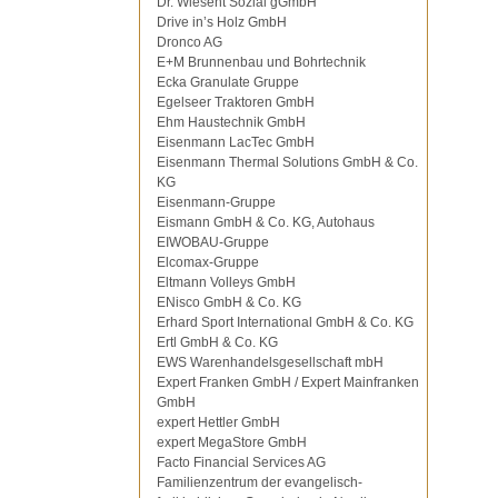
Dr. Wiesent Sozial gGmbH
Drive in’s Holz GmbH
Dronco AG
E+M Brunnenbau und Bohrtechnik
Ecka Granulate Gruppe
Egelseer Traktoren GmbH
Ehm Haustechnik GmbH
Eisenmann LacTec GmbH
Eisenmann Thermal Solutions GmbH & Co.
KG
Eisenmann-Gruppe
Eismann GmbH & Co. KG, Autohaus
EIWOBAU-Gruppe
Elcomax-Gruppe
Eltmann Volleys GmbH
ENisco GmbH & Co. KG
Erhard Sport International GmbH & Co. KG
Ertl GmbH & Co. KG
EWS Warenhandelsgesellschaft mbH
Expert Franken GmbH / Expert Mainfranken
GmbH
expert Hettler GmbH
expert MegaStore GmbH
Facto Financial Services AG
Familienzentrum der evangelisch-