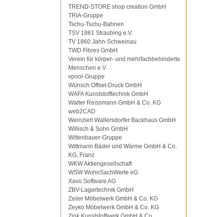
TREND-STORE shop creation GmbH
TRIA-Gruppe
Tschu-Tschu-Bahnen
TSV 1861 Straubing e.V.
TV 1860 Jahn-Schweinau
TWD Fibres GmbH
Verein für körper- und mehrfachbehinderte
Menschen e.V.
vpool-Gruppe
Wünsch Offset-Druck GmbH
WAFA Kunststofftechnik GmbH
Walter Reissmann GmbH & Co. KG
web2CAD
Weinzierl Wallersdorfer Backhaus GmbH
Willisch & Sohn GmbH
Wittenbauer-Gruppe
Wittmann Bäder und Wärme GmbH & Co.
KG, Franz
WKW Aktiengesellschaft
WSW WohnSachWerte eG
Xavo Software AG
ZBV-Lagertechnik GmbH
Zeiler Möbelwerk GmbH & Co. KG
Zeyko Möbelwerk GmbH & Co. KG
Zink Kunststoffwerk GmbH & Co.