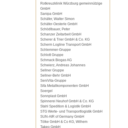
Rotkreuzklinik Würzburg gemeinnützige
GmbH
Sanipa GmbH
Schäfer, Walter Simon
Schäfer-Oesterle GmbH
Schödlbauer, Peter
Schanzer Zeitarbeit GmbH
Scherer & Trier GmbH & Co. KG
Scherm Logline Transport GmbH
Schlemmer-Gruppe
Schlott Gruppe
Schmack Biogas AG
Schwierz, Andreas Johannes
Sellner Gruppe
Sellner-Behr GmbH
SeniVita-Gruppe
Sifa Metallkomponenten GmbH
Soergel
Sonnplast GmbH
Spinnerei Neuhof GmbH & Co. KG
Stahl Spedition & Logistik GmbH
STG Werte- und Transportlogistik GmbH
SUN-AIR of Germany GmbH
Tölke GmbH & Co KG, Wilhem
Takeo GmbH