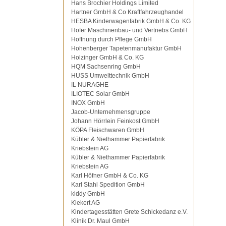
Hans Brochier Holdings Limited
Hartner GmbH & Co Kraftfahrzeughandel
HESBA Kinderwagenfabrik GmbH & Co. KG
Hofer Maschinenbau- und Vertriebs GmbH
Hoffnung durch Pflege GmbH
Hohenberger Tapetenmanufaktur GmbH
Holzinger GmbH & Co. KG
HQM Sachsenring GmbH
HUSS Umwelttechnik GmbH
IL NURAGHE
ILIOTEC Solar GmbH
INOX GmbH
Jacob-Unternehmensgruppe
Johann Hörrlein Feinkost GmbH
KÖPA Fleischwaren GmbH
Kübler & Niethammer Papierfabrik
Kriebstein AG
Kübler & Niethammer Papierfabrik
Kriebstein AG
Karl Höfner GmbH & Co. KG
Karl Stahl Spedition GmbH
kiddy GmbH
Kiekert AG
Kindertagesstätten Grete Schickedanz e.V.
Klinik Dr. Maul GmbH