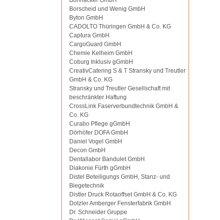
Bohnacker GmbH
Borscheid und Wenig GmbH
Byton GmbH
CADOLTO Thüringen GmbH & Co. KG
Captura GmbH
CargoGuard GmbH
Chemie Kelheim GmbH
Coburg Inklusiv gGmbH
CreativCatering S & T Stransky und Treutler
GmbH & Co. KG
Stransky und Treutler Gesellschaft mit
beschränkter Haftung
CrossLink Faserverbundtechnik GmbH &
Co. KG
Curabo Pflege gGmbH
Dörhöfer DOFA GmbH
Daniel Vogel GmbH
Decon GmbH
Dentallabor Bandulet GmbH
Diakonie Fürth gGmbH
Distel Beteiligungs GmbH, Stanz- und
Biegetechnik
Distler Druck Rotaoffset GmbH & Co. KG
Dotzler Amberger Fensterfabrik GmbH
Dr. Schneider Gruppe