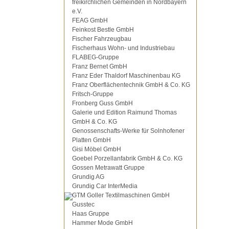
freikirchlichen Gemeinden in Nordbayern
e.V.
FEAG GmbH
Feinkost Bestle GmbH
Fischer Fahrzeugbau
Fischerhaus Wohn- und Industriebau
FLABEG-Gruppe
Franz Bernet GmbH
Franz Eder Thaldorf Maschinenbau KG
Franz Oberflächentechnik GmbH & Co. KG
Fritsch-Gruppe
Fronberg Guss GmbH
Galerie und Edition Raimund Thomas
GmbH & Co. KG
Genossenschafts-Werke für Solnhofener
Platten GmbH
Gisi Möbel GmbH
Goebel Porzellanfabrik GmbH & Co. KG
Gossen Metrawatt Gruppe
Grundig AG
Grundig Car InterMedia
GTM Goller Textilmaschinen GmbH
Gusstec
Haas Gruppe
Hammer Mode GmbH