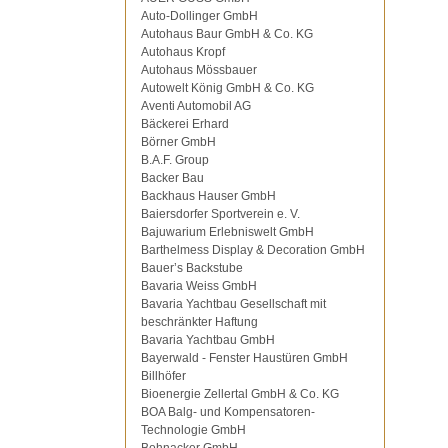
Auto-Dollinger GmbH
Autohaus Baur GmbH & Co. KG
Autohaus Kropf
Autohaus Mössbauer
Autowelt König GmbH & Co. KG
Aventi Automobil AG
Bäckerei Erhard
Börner GmbH
B.A.F. Group
Backer Bau
Backhaus Hauser GmbH
Baiersdorfer Sportverein e. V.
Bajuwarium Erlebniswelt GmbH
Barthelmess Display & Decoration GmbH
Bauer’s Backstube
Bavaria Weiss GmbH
Bavaria Yachtbau Gesellschaft mit
beschränkter Haftung
Bavaria Yachtbau GmbH
Bayerwald - Fenster Haustüren GmbH
Billhöfer
Bioenergie Zellertal GmbH & Co. KG
BOA Balg- und Kompensatoren-
Technologie GmbH