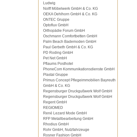
Ludwig
Nolff Möbelwerk GmbH & Co. KG
OEKA Oehlhorn GmbH & Co. KG
ONTEC Gruppe
Optoflux GmbH
Orthopädie Forum GmbH
Oschmann Comfortbetten GmbH
Palm Beach Bademoden GmbH
Paul Gerbeth GmbH & Co. KG
PD Roding GmbH
Pet Net GmbH
Pflaums Posthotel
PhoneCom Kommunikationsdienste GmbH
Plastal Gruppe
Primus Concept Pflegeimmobilien Bayreuth
GmbH & Co. KG
Regensburger Druckgußwerk Wolf GmbH
Regensburger Druckgußwerk Wolf GmbH
Regent GmbH
REGIOMED
René Lezard Mode GmbH
RFP Metallbearbeitung GmbH
Rhodius GmbH
Rohr GmbH, Nutzfahrzeuge
Rosner Fashion GmbH