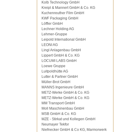
Kolb Technology GmbH
Kreipl & Mannert GmbH & Co. KG
Kuchenreuther Film GmbH
KWF Packaging GmbH
Löffler GmbH
Lechner Holding AG
Lehmer-Gruppe
Leipold International GmbH
LEONI AG
Lingl Anlagenbau GmbH
Lippert GmbH & Co. KG
LOCUMI LABS GmbH
Loewe Gruppe
Luitpoldhütte AG
Lutter & Partner GmbH
Müller-Brot GmbH
MANNS Ingenieure GmbH
METZ-Werke GmbH & Co. KG
METZ-Werke GmbH & Co. KG
MM Transport GmbH
Moll Maschinenbau GmbH
MSB GmbH & Co. KG
MZE - Stirkat und Kollegen GmbH
Neumayer Tekfor
Niefnecker GmbH & Co KG, Marmorwerk