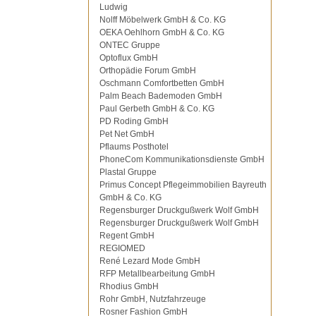
Ludwig
Nolff Möbelwerk GmbH & Co. KG
OEKA Oehlhorn GmbH & Co. KG
ONTEC Gruppe
Optoflux GmbH
Orthopädie Forum GmbH
Oschmann Comfortbetten GmbH
Palm Beach Bademoden GmbH
Paul Gerbeth GmbH & Co. KG
PD Roding GmbH
Pet Net GmbH
Pflaums Posthotel
PhoneCom Kommunikationsdienste GmbH
Plastal Gruppe
Primus Concept Pflegeimmobilien Bayreuth
GmbH & Co. KG
Regensburger Druckgußwerk Wolf GmbH
Regensburger Druckgußwerk Wolf GmbH
Regent GmbH
REGIOMED
René Lezard Mode GmbH
RFP Metallbearbeitung GmbH
Rhodius GmbH
Rohr GmbH, Nutzfahrzeuge
Rosner Fashion GmbH