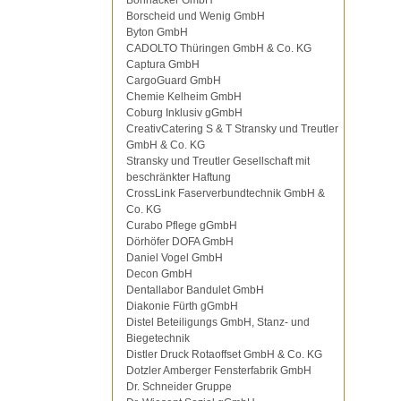
Bohnacker GmbH
Borscheid und Wenig GmbH
Byton GmbH
CADOLTO Thüringen GmbH & Co. KG
Captura GmbH
CargoGuard GmbH
Chemie Kelheim GmbH
Coburg Inklusiv gGmbH
CreativCatering S & T Stransky und Treutler
GmbH & Co. KG
Stransky und Treutler Gesellschaft mit
beschränkter Haftung
CrossLink Faserverbundtechnik GmbH &
Co. KG
Curabo Pflege gGmbH
Dörhöfer DOFA GmbH
Daniel Vogel GmbH
Decon GmbH
Dentallabor Bandulet GmbH
Diakonie Fürth gGmbH
Distel Beteiligungs GmbH, Stanz- und
Biegetechnik
Distler Druck Rotaoffset GmbH & Co. KG
Dotzler Amberger Fensterfabrik GmbH
Dr. Schneider Gruppe