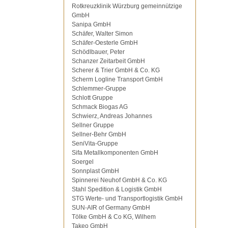
Rotkreuzklinik Würzburg gemeinnützige
GmbH
Sanipa GmbH
Schäfer, Walter Simon
Schäfer-Oesterle GmbH
Schödlbauer, Peter
Schanzer Zeitarbeit GmbH
Scherer & Trier GmbH & Co. KG
Scherm Logline Transport GmbH
Schlemmer-Gruppe
Schlott Gruppe
Schmack Biogas AG
Schwierz, Andreas Johannes
Sellner Gruppe
Sellner-Behr GmbH
SeniVita-Gruppe
Sifa Metallkomponenten GmbH
Soergel
Sonnplast GmbH
Spinnerei Neuhof GmbH & Co. KG
Stahl Spedition & Logistik GmbH
STG Werte- und Transportlogistik GmbH
SUN-AIR of Germany GmbH
Tölke GmbH & Co KG, Wilhem
Takeo GmbH