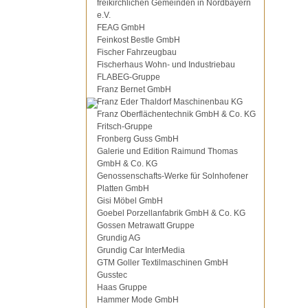
freikirchlichen Gemeinden in Nordbayern
e.V.
FEAG GmbH
Feinkost Bestle GmbH
Fischer Fahrzeugbau
Fischerhaus Wohn- und Industriebau
FLABEG-Gruppe
Franz Bernet GmbH
Franz Eder Thaldorf Maschinenbau KG
Franz Oberflächentechnik GmbH & Co. KG
Fritsch-Gruppe
Fronberg Guss GmbH
Galerie und Edition Raimund Thomas
GmbH & Co. KG
Genossenschafts-Werke für Solnhofener
Platten GmbH
Gisi Möbel GmbH
Goebel Porzellanfabrik GmbH & Co. KG
Gossen Metrawatt Gruppe
Grundig AG
Grundig Car InterMedia
GTM Goller Textilmaschinen GmbH
Gusstec
Haas Gruppe
Hammer Mode GmbH