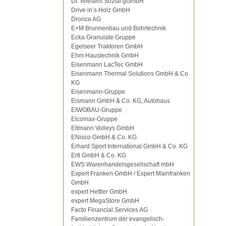
Dr. Wiesent Sozial gGmbH
Drive in’s Holz GmbH
Dronco AG
E+M Brunnenbau und Bohrtechnik
Ecka Granulate Gruppe
Egelseer Traktoren GmbH
Ehm Haustechnik GmbH
Eisenmann LacTec GmbH
Eisenmann Thermal Solutions GmbH & Co.
KG
Eisenmann-Gruppe
Eismann GmbH & Co. KG, Autohaus
EIWOBAU-Gruppe
Elcomax-Gruppe
Eltmann Volleys GmbH
ENisco GmbH & Co. KG
Erhard Sport International GmbH & Co. KG
Ertl GmbH & Co. KG
EWS Warenhandelsgesellschaft mbH
Expert Franken GmbH / Expert Mainfranken
GmbH
expert Hettler GmbH
expert MegaStore GmbH
Facto Financial Services AG
Familienzentrum der evangelisch-