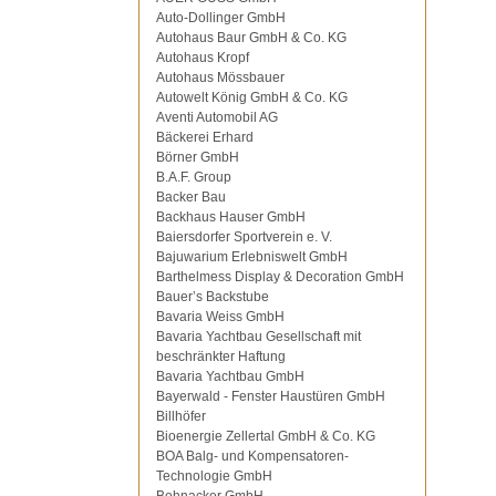
Auto-Dollinger GmbH
Autohaus Baur GmbH & Co. KG
Autohaus Kropf
Autohaus Mössbauer
Autowelt König GmbH & Co. KG
Aventi Automobil AG
Bäckerei Erhard
Börner GmbH
B.A.F. Group
Backer Bau
Backhaus Hauser GmbH
Baiersdorfer Sportverein e. V.
Bajuwarium Erlebniswelt GmbH
Barthelmess Display & Decoration GmbH
Bauer’s Backstube
Bavaria Weiss GmbH
Bavaria Yachtbau Gesellschaft mit
beschränkter Haftung
Bavaria Yachtbau GmbH
Bayerwald - Fenster Haustüren GmbH
Billhöfer
Bioenergie Zellertal GmbH & Co. KG
BOA Balg- und Kompensatoren-
Technologie GmbH