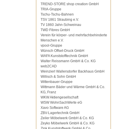
TREND-STORE shop creation GmbH
TRIA-Gruppe
Tschu-Tschu-Bahnen
TSV 1861 Straubing e.V.
TV 1860 Jahn-Schweinau
TWD Fibres GmbH
Verein für körper- und mehrfachbehinderte
Menschen e.V.
vpool-Gruppe
Wünsch Offset-Druck GmbH
WAFA Kunststofftechnik GmbH
Walter Reissmann GmbH & Co. KG
web2CAD
Weinzierl Wallersdorfer Backhaus GmbH
Willisch & Sohn GmbH
Wittenbauer-Gruppe
Wittmann Bäder und Wärme GmbH & Co.
KG, Franz
WKW Aktiengesellschaft
WSW WohnSachWerte eG
Xavo Software AG
ZBV-Lagertechnik GmbH
Zeiler Möbelwerk GmbH & Co. KG
Zeyko Möbelwerk GmbH & Co. KG
Zink Kunststoffwerk GmbH & Co.