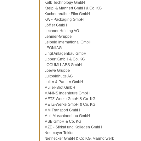
Kolb Technology GmbH
Kreipl & Mannert GmbH & Co. KG
Kuchenreuther Film GmbH
KWF Packaging GmbH
Löffler GmbH
Lechner Holding AG
Lehmer-Gruppe
Leipold International GmbH
LEONI AG
Lingl Anlagenbau GmbH
Lippert GmbH & Co. KG
LOCUMI LABS GmbH
Loewe Gruppe
Luitpoldhütte AG
Lutter & Partner GmbH
Müller-Brot GmbH
MANNS Ingenieure GmbH
METZ-Werke GmbH & Co. KG
METZ-Werke GmbH & Co. KG
MM Transport GmbH
Moll Maschinenbau GmbH
MSB GmbH & Co. KG
MZE - Stirkat und Kollegen GmbH
Neumayer Tekfor
Niefnecker GmbH & Co KG, Marmorwerk