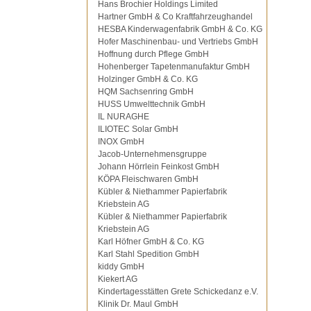
Hans Brochier Holdings Limited
Hartner GmbH & Co Kraftfahrzeughandel
HESBA Kinderwagenfabrik GmbH & Co. KG
Hofer Maschinenbau- und Vertriebs GmbH
Hoffnung durch Pflege GmbH
Hohenberger Tapetenmanufaktur GmbH
Holzinger GmbH & Co. KG
HQM Sachsenring GmbH
HUSS Umwelttechnik GmbH
IL NURAGHE
ILIOTEC Solar GmbH
INOX GmbH
Jacob-Unternehmensgruppe
Johann Hörrlein Feinkost GmbH
KÖPA Fleischwaren GmbH
Kübler & Niethammer Papierfabrik
Kriebstein AG
Kübler & Niethammer Papierfabrik
Kriebstein AG
Karl Höfner GmbH & Co. KG
Karl Stahl Spedition GmbH
kiddy GmbH
Kiekert AG
Kindertagesstätten Grete Schickedanz e.V.
Klinik Dr. Maul GmbH