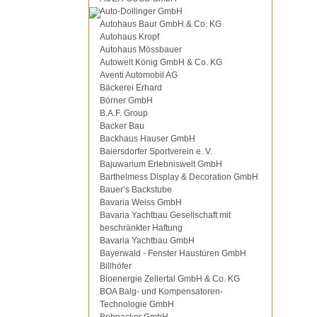
Auto-Dollinger GmbH
Autohaus Baur GmbH & Co. KG
Autohaus Kropf
Autohaus Mössbauer
Autowelt König GmbH & Co. KG
Aventi Automobil AG
Bäckerei Erhard
Börner GmbH
B.A.F. Group
Backer Bau
Backhaus Hauser GmbH
Baiersdorfer Sportverein e. V.
Bajuwarium Erlebniswelt GmbH
Barthelmess Display & Decoration GmbH
Bauer’s Backstube
Bavaria Weiss GmbH
Bavaria Yachtbau Gesellschaft mit
beschränkter Haftung
Bavaria Yachtbau GmbH
Bayerwald - Fenster Haustüren GmbH
Billhöfer
Bioenergie Zellertal GmbH & Co. KG
BOA Balg- und Kompensatoren-
Technologie GmbH