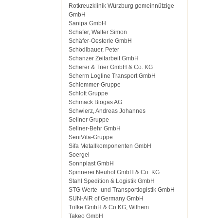
Rotkreuzklinik Würzburg gemeinnützige
GmbH
Sanipa GmbH
Schäfer, Walter Simon
Schäfer-Oesterle GmbH
Schödlbauer, Peter
Schanzer Zeitarbeit GmbH
Scherer & Trier GmbH & Co. KG
Scherm Logline Transport GmbH
Schlemmer-Gruppe
Schlott Gruppe
Schmack Biogas AG
Schwierz, Andreas Johannes
Sellner Gruppe
Sellner-Behr GmbH
SeniVita-Gruppe
Sifa Metallkomponenten GmbH
Soergel
Sonnplast GmbH
Spinnerei Neuhof GmbH & Co. KG
Stahl Spedition & Logistik GmbH
STG Werte- und Transportlogistik GmbH
SUN-AIR of Germany GmbH
Tölke GmbH & Co KG, Wilhem
Takeo GmbH