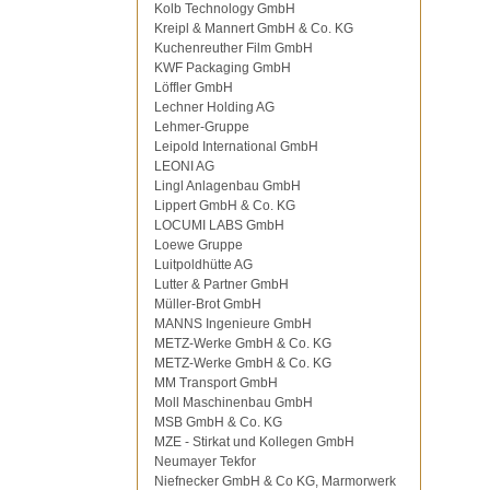
Kolb Technology GmbH
Kreipl & Mannert GmbH & Co. KG
Kuchenreuther Film GmbH
KWF Packaging GmbH
Löffler GmbH
Lechner Holding AG
Lehmer-Gruppe
Leipold International GmbH
LEONI AG
Lingl Anlagenbau GmbH
Lippert GmbH & Co. KG
LOCUMI LABS GmbH
Loewe Gruppe
Luitpoldhütte AG
Lutter & Partner GmbH
Müller-Brot GmbH
MANNS Ingenieure GmbH
METZ-Werke GmbH & Co. KG
METZ-Werke GmbH & Co. KG
MM Transport GmbH
Moll Maschinenbau GmbH
MSB GmbH & Co. KG
MZE - Stirkat und Kollegen GmbH
Neumayer Tekfor
Niefnecker GmbH & Co KG, Marmorwerk