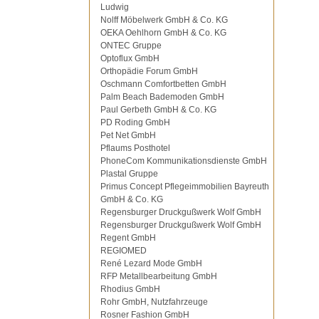
Ludwig
Nolff Möbelwerk GmbH & Co. KG
OEKA Oehlhorn GmbH & Co. KG
ONTEC Gruppe
Optoflux GmbH
Orthopädie Forum GmbH
Oschmann Comfortbetten GmbH
Palm Beach Bademoden GmbH
Paul Gerbeth GmbH & Co. KG
PD Roding GmbH
Pet Net GmbH
Pflaums Posthotel
PhoneCom Kommunikationsdienste GmbH
Plastal Gruppe
Primus Concept Pflegeimmobilien Bayreuth
GmbH & Co. KG
Regensburger Druckgußwerk Wolf GmbH
Regensburger Druckgußwerk Wolf GmbH
Regent GmbH
REGIOMED
René Lezard Mode GmbH
RFP Metallbearbeitung GmbH
Rhodius GmbH
Rohr GmbH, Nutzfahrzeuge
Rosner Fashion GmbH