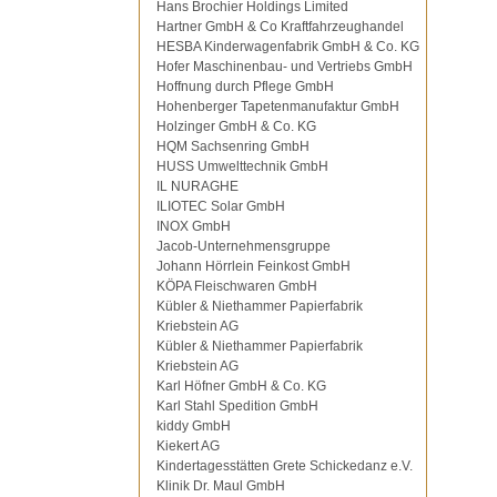
Hans Brochier Holdings Limited
Hartner GmbH & Co Kraftfahrzeughandel
HESBA Kinderwagenfabrik GmbH & Co. KG
Hofer Maschinenbau- und Vertriebs GmbH
Hoffnung durch Pflege GmbH
Hohenberger Tapetenmanufaktur GmbH
Holzinger GmbH & Co. KG
HQM Sachsenring GmbH
HUSS Umwelttechnik GmbH
IL NURAGHE
ILIOTEC Solar GmbH
INOX GmbH
Jacob-Unternehmensgruppe
Johann Hörrlein Feinkost GmbH
KÖPA Fleischwaren GmbH
Kübler & Niethammer Papierfabrik
Kriebstein AG
Kübler & Niethammer Papierfabrik
Kriebstein AG
Karl Höfner GmbH & Co. KG
Karl Stahl Spedition GmbH
kiddy GmbH
Kiekert AG
Kindertagesstätten Grete Schickedanz e.V.
Klinik Dr. Maul GmbH