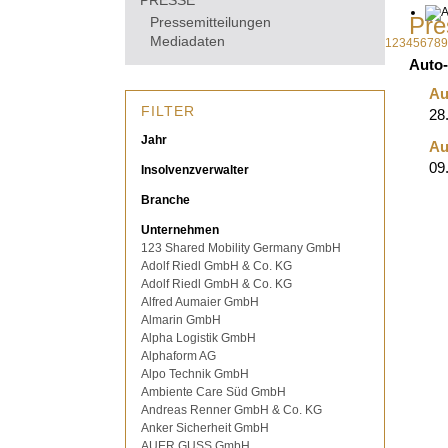
PRESSE
Pre
Pressemitteilungen
Mediadaten
1
2
3
4
5
6
7
8
9
Auto
Au
FILTER
28
Jahr
Au
09
Insolvenzverwalter
Branche
Unternehmen
123 Shared Mobility Germany GmbH
Adolf Riedl GmbH & Co. KG
Adolf Riedl GmbH & Co. KG
Alfred Aumaier GmbH
Almarin GmbH
Alpha Logistik GmbH
Alphaform AG
Alpo Technik GmbH
Ambiente Care Süd GmbH
Andreas Renner GmbH & Co. KG
Anker Sicherheit GmbH
AUER GUSS GmbH