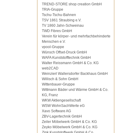
TREND-STORE shop creation GmbH
TRIA-Gruppe
Tschu-Tschu-Bahnen
TSV 1861 Straubing e.V.
TV 1860 Jahn-Schweinau
TWD Fibres GmbH
Verein für körper- und mehrfachbehinderte
Menschen e.V.
vpool-Gruppe
Wünsch Offset-Druck GmbH
WAFA Kunststofftechnik GmbH
Walter Reissmann GmbH & Co. KG
web2CAD
Weinzierl Wallersdorfer Backhaus GmbH
Willisch & Sohn GmbH
Wittenbauer-Gruppe
Wittmann Bäder und Wärme GmbH & Co.
KG, Franz
WKW Aktiengesellschaft
WSW WohnSachWerte eG
Xavo Software AG
ZBV-Lagertechnik GmbH
Zeiler Möbelwerk GmbH & Co. KG
Zeyko Möbelwerk GmbH & Co. KG
Zink Kunststoffwerk GmbH & Co.