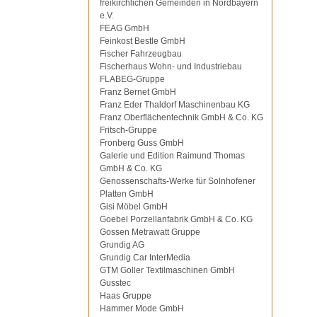
freikirchlichen Gemeinden in Nordbayern
e.V.
FEAG GmbH
Feinkost Bestle GmbH
Fischer Fahrzeugbau
Fischerhaus Wohn- und Industriebau
FLABEG-Gruppe
Franz Bernet GmbH
Franz Eder Thaldorf Maschinenbau KG
Franz Oberflächentechnik GmbH & Co. KG
Fritsch-Gruppe
Fronberg Guss GmbH
Galerie und Edition Raimund Thomas
GmbH & Co. KG
Genossenschafts-Werke für Solnhofener
Platten GmbH
Gisi Möbel GmbH
Goebel Porzellanfabrik GmbH & Co. KG
Gossen Metrawatt Gruppe
Grundig AG
Grundig Car InterMedia
GTM Goller Textilmaschinen GmbH
Gusstec
Haas Gruppe
Hammer Mode GmbH