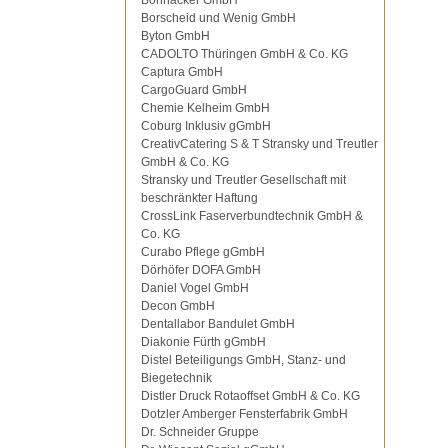
Bohnacker GmbH
Borscheid und Wenig GmbH
Byton GmbH
CADOLTO Thüringen GmbH & Co. KG
Captura GmbH
CargoGuard GmbH
Chemie Kelheim GmbH
Coburg Inklusiv gGmbH
CreativCatering S & T Stransky und Treutler
GmbH & Co. KG
Stransky und Treutler Gesellschaft mit
beschränkter Haftung
CrossLink Faserverbundtechnik GmbH &
Co. KG
Curabo Pflege gGmbH
Dörhöfer DOFA GmbH
Daniel Vogel GmbH
Decon GmbH
Dentallabor Bandulet GmbH
Diakonie Fürth gGmbH
Distel Beteiligungs GmbH, Stanz- und
Biegetechnik
Distler Druck Rotaoffset GmbH & Co. KG
Dotzler Amberger Fensterfabrik GmbH
Dr. Schneider Gruppe