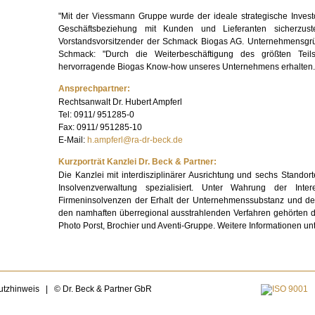
"Mit der Viessmann Gruppe wurde der ideale strategische Investo
Geschäftsbeziehung mit Kunden und Lieferanten sicherzuste
Vorstandsvorsitzender der Schmack Biogas AG. Unternehmensgrün
Schmack: "Durch die Weiterbeschäftigung des größten Teils
hervorragende Biogas Know-how unseres Unternehmens erhalten.
Ansprechpartner:
Rechtsanwalt Dr. Hubert Ampferl
Tel: 0911/ 951285-0
Fax: 0911/ 951285-10
E-Mail:
h.ampferl@ra-dr-beck.de
Kurzporträt Kanzlei Dr. Beck & Partner:
Die Kanzlei mit interdisziplinärer Ausrichtung und sechs Standor
Insolvenzverwaltung spezialisiert. Unter Wahrung der Inte
Firmeninsolvenzen der Erhalt der Unternehmenssubstanz und der
den namhaften überregional ausstrahlenden Verfahren gehörten d
Photo Porst, Brochier und Aventi-Gruppe. Weitere Informationen un
utzhinweis
|
© Dr. Beck & Partner GbR