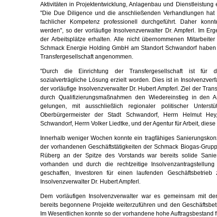
Aktivitäten in Projektentwicklung, Anlagenbau und Dienstleistun
"Die Due Diligence und die anschließenden Verhandlungen hat
fachlicher Kompetenz professionell durchgeführt. Daher konnte
werden", so der vorläufige Insolvenzverwalter Dr. Ampferl. Im Er
der Arbeitsplätze erhalten. Alle nicht übernommenen Mitarbeit
Schmack Energie Holding GmbH am Standort Schwandorf haben 
Transfergesellschaft angenommen.
"Durch die Einrichtung der Transfergesellschaft ist für d
sozialverträgliche Lösung erzielt worden. Dies ist in Insolvenzverfa
der vorläufige Insolvenzverwalter Dr. Hubert Ampferl. Ziel der Trans
durch Qualifizierungsmaßnahmen den Wiedereinstieg in den Arb
gelungen, mit ausschließlich regionaler politischer Unters
Oberbürgermeister der Stadt Schwandorf, Herrn Helmut He
Schwandorf, Herrn Volker Liedtke, und der Agentur für Arbeit, die
Innerhalb weniger Wochen konnte ein tragfähiges Sanierungskonze
der vorhandenen Geschäftstätigkeiten der Schmack Biogas-Gruppe 
Rüberg an der Spitze des Vorstands war bereits solide San
vorhanden und durch die rechtzeitige Insolvenzantragstellun
geschaffen, Investoren für einen laufenden Geschäftsbetrieb
Insolvenzverwalter Dr. Hubert Ampferl.
Dem vorläufigen Insolvenzverwalter war es gemeinsam mit de
bereits begonnene Projekte weiterzuführen und den Geschäftsbetr
Im Wesentlichen konnte so der vorhandene hohe Auftragsbestand fü