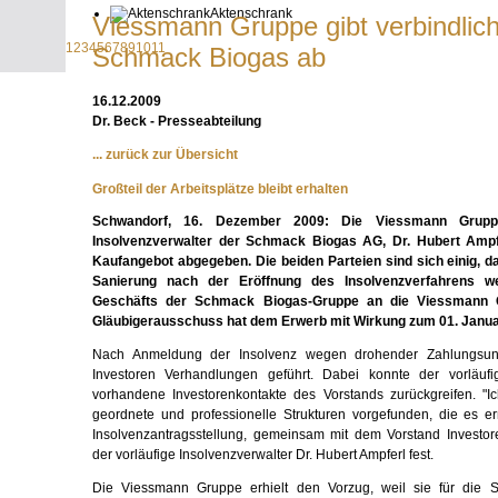
Aktenschrank
Viessmann Gruppe gibt verbindlic
1
2
3
4
5
6
7
8
9
10
11
Schmack Biogas ab
16.12.2009
Dr. Beck - Presseabteilung
... zurück zur Übersicht
Großteil der Arbeitsplätze bleibt erhalten
Schwandorf, 16. Dezember 2009: Die Viessmann Grupp
Insolvenzverwalter der Schmack Biogas AG, Dr. Hubert Ampfer
Kaufangebot abgegeben. Die beiden Parteien sind sich einig, 
Sanierung nach der Eröffnung des Insolvenzverfahrens we
Geschäfts der Schmack Biogas-Gruppe an die Viessmann 
Gläubigerausschuss hat dem Erwerb mit Wirkung zum 01. Janua
Nach Anmeldung der Insolvenz wegen drohender Zahlungsunfä
Investoren Verhandlungen geführt. Dabei konnte der vorläufig
vorhandene Investorenkontakte des Vorstands zurückgreifen. 
geordnete und professionelle Strukturen vorgefunden, die es er
Insolvenzantragsstellung, gemeinsam mit dem Vorstand Investor
der vorläufige Insolvenzverwalter Dr. Hubert Ampferl fest.
Die Viessmann Gruppe erhielt den Vorzug, weil sie für die 