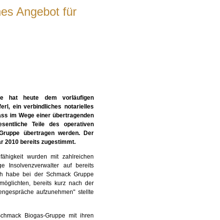
hes Angebot für
e hat heute dem vorläufigen
l, ein verbindliches notarielles
dass im Wege einer übertragenden
sentliche Teile des operativen
Gruppe übertragen werden. Der
r 2010 bereits zugestimmt.
higkeit wurden mit zahlreichen
e Insolvenzverwalter auf bereits
"Ich habe bei der Schmack Gruppe
möglichten, bereits kurz nach der
engespräche aufzunehmen" stellte
Schmack Biogas-Gruppe mit ihren