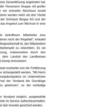
g eine Gesamtlösung angeboten hat.
 die Viessmann Gruppe mit großer
 ein schneller Abschluss erzielt
gebnis werden mehr als drei Viertel
er der Schmack Biogas AG und der
das Angebot zum Wechsel in eine
ie betroffenen Mitarbeiter eine
hren nicht der Regelfall", erläutert
fergesellschaft ist, den Mitarbeitern
eitsmarkt zu erleichtern. Es sei
tützung, insbesondere durch den
y, dem Landrat des Landkreises
se Lösung umzusetzen.
pt erarbeitet und die Fortführung
sichergestellt werden. "Mit Herrn
ierungskompetenz im Unternehmen
g hat der Vorstand die Grundlage
 zu gewinnen", so der vorläufige
m Vorstand möglich, ausgewählte
ieb im Service aufrechtzuerhalten.
r den Investor gesichert werden.