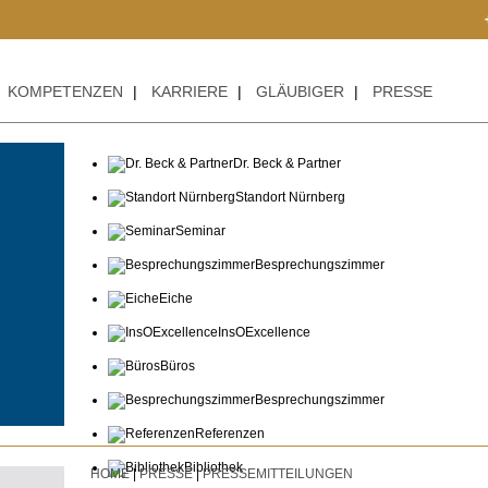
+++ AC
KOMPETENZEN
|
KARRIERE
|
GLÄUBIGER
|
PRESSE
Dr. Beck & Partner
Standort Nürnberg
Seminar
Besprechungszimmer
Eiche
InsOExcellence
Büros
Besprechungszimmer
Referenzen
Bibliothek
HOME
|
PRESSE
|
PRESSEMITTEILUNGEN