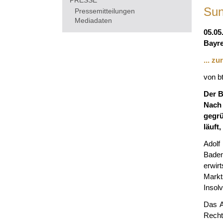
PRESSE
Sun
Pressemitteilungen
Mediadaten
05.05
Bayre
... z
von b
Der B
Nach
gegrü
läuft
Adol
Bade
erwir
Mark
Insol
Das A
Recht