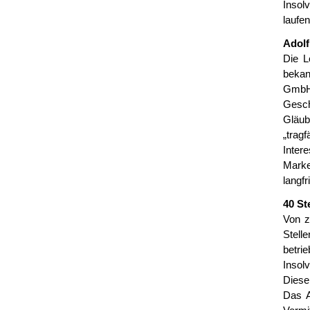
Insol
laufen
Adolf
Die L
bekan
GmbH 
Gesch
Gläub
„trag
Inter
Marke
langfr
40 St
Von z
Stell
betri
Insolv
Diese
Das A