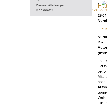
PRESSE
Fla
Pressemitteilungen
Mediadaten
1
2
3
4
5
6
7
8
9
25.04
Nürnb
... z
Nürn
Die 
Autom
geste
Laut 
Herst
betro
Mitar
noch
Autom
Sanie
Wellen
Für d