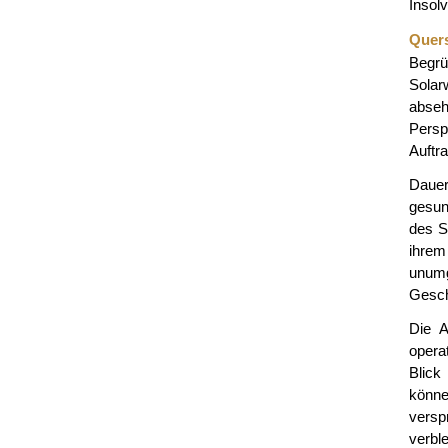
Insolv
Quers
Begrü
Solar
abseh
Persp
Auftra
Dauer
gesun
des S
ihrem
unumg
Geschä
Die A
opera
Blick
könne
vers
verbl