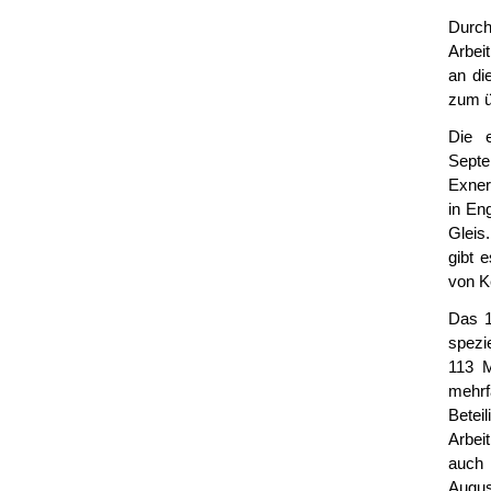
Durch
Arbei
an di
zum ü
Die e
Septe
Exner
in En
Gleis
gibt 
von K
Das 1
spezi
113 M
mehr
Bete
Arbei
auch 
Augu