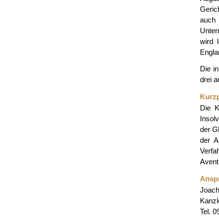
Geric
auch 
Unter
wird 
Engla
Die i
drei 
Kurzp
Die K
Insol
der G
der A
Verfa
Avent
Anspr
Joach
Kanzl
Tel. 0