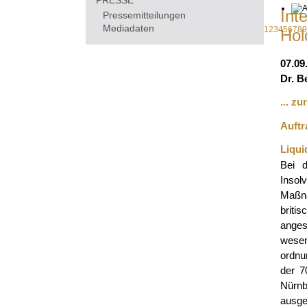
PRESSE
Int
Pressemitteilungen
Mediadaten
1
2
3
4
5
6
7
8
9
Hol
07.09
Dr. B
... z
Auftr
Liquid
Bei d
Insol
Maßna
briti
anges
wese
ordnu
der 7
Nürn
ausge