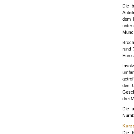
Die b
Antei
dem E
unter
Münc
Broch
rund 
Euro 
Insol
umfan
getro
des U
Gesch
drei 
Die u
Nürnb
Kurzp
Die K