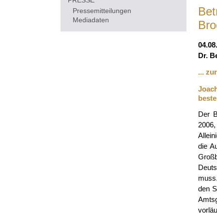
PRESSE
Bet
Pressemitteilungen
Mediadaten
Bro
04.08
Dr. B
... z
Joach
bestel
Der B
2006,
Allei
die A
Großb
Deuts
muss.
den S
Amtsg
vorläu