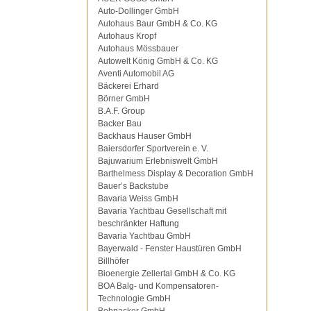
Auto-Dollinger GmbH
Autohaus Baur GmbH & Co. KG
Autohaus Kropf
Autohaus Mössbauer
Autowelt König GmbH & Co. KG
Aventi Automobil AG
Bäckerei Erhard
Börner GmbH
B.A.F. Group
Backer Bau
Backhaus Hauser GmbH
Baiersdorfer Sportverein e. V.
Bajuwarium Erlebniswelt GmbH
Barthelmess Display & Decoration GmbH
Bauer’s Backstube
Bavaria Weiss GmbH
Bavaria Yachtbau Gesellschaft mit
beschränkter Haftung
Bavaria Yachtbau GmbH
Bayerwald - Fenster Haustüren GmbH
Billhöfer
Bioenergie Zellertal GmbH & Co. KG
BOA Balg- und Kompensatoren-
Technologie GmbH