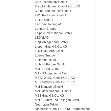
Kolb Technology GmbH
Kreipl & Mannert GmbH & Co. KG
Kuchenreuther Film GmbH
KWF Packaging GmbH
Löffler GmbH
Lechner Holding AG
Lehmer-Gruppe
Leipold International GmbH
LEONI AG
Lingl Anlagenbau GmbH
Lippert GmbH & Co. KG
LOCUMI LABS GmbH
Loewe Gruppe
Luitpoldhütte AG
Lutter & Partner GmbH
Müller-Brot GmbH
MANNS Ingenieure GmbH
METZ-Werke GmbH & Co. KG
METZ-Werke GmbH & Co. KG
MM Transport GmbH
Moll Maschinenbau GmbH
MSB GmbH & Co. KG
MZE - Stirkat und Kollegen GmbH
Neumayer Tekfor
Niefnecker GmbH & Co KG, Marmorwerk