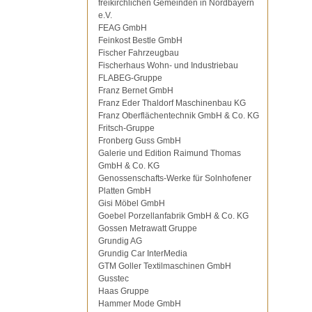
freikirchlichen Gemeinden in Nordbayern
e.V.
FEAG GmbH
Feinkost Bestle GmbH
Fischer Fahrzeugbau
Fischerhaus Wohn- und Industriebau
FLABEG-Gruppe
Franz Bernet GmbH
Franz Eder Thaldorf Maschinenbau KG
Franz Oberflächentechnik GmbH & Co. KG
Fritsch-Gruppe
Fronberg Guss GmbH
Galerie und Edition Raimund Thomas
GmbH & Co. KG
Genossenschafts-Werke für Solnhofener
Platten GmbH
Gisi Möbel GmbH
Goebel Porzellanfabrik GmbH & Co. KG
Gossen Metrawatt Gruppe
Grundig AG
Grundig Car InterMedia
GTM Goller Textilmaschinen GmbH
Gusstec
Haas Gruppe
Hammer Mode GmbH