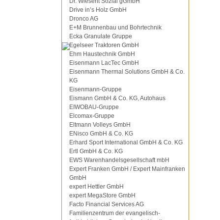
Dr. Wiesent Sozial gGmbH
Drive in’s Holz GmbH
Dronco AG
E+M Brunnenbau und Bohrtechnik
Ecka Granulate Gruppe
Egelseer Traktoren GmbH
Ehm Haustechnik GmbH
Eisenmann LacTec GmbH
Eisenmann Thermal Solutions GmbH & Co.
KG
Eisenmann-Gruppe
Eismann GmbH & Co. KG, Autohaus
EIWOBAU-Gruppe
Elcomax-Gruppe
Eltmann Volleys GmbH
ENisco GmbH & Co. KG
Erhard Sport International GmbH & Co. KG
Ertl GmbH & Co. KG
EWS Warenhandelsgesellschaft mbH
Expert Franken GmbH / Expert Mainfranken
GmbH
expert Hettler GmbH
expert MegaStore GmbH
Facto Financial Services AG
Familienzentrum der evangelisch-