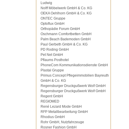
Ludwig
Nolff Möbelwerk GmbH & Co. KG
OEKA Oehlhorn GmbH & Co. KG
ONTEC Gruppe
Optoflux GmbH
Orthopädie Forum GmbH
Oschmann Comfortbetten GmbH
Palm Beach Bademoden GmbH
Paul Gerbeth GmbH & Co. KG
PD Roding GmbH
Pet Net GmbH
Pflaums Posthotel
PhoneCom Kommunikationsdienste GmbH
Plastal Gruppe
Primus Concept Pflegeimmobilien Bayreuth
GmbH & Co. KG
Regensburger Druckgußwerk Wolf GmbH
Regensburger Druckgußwerk Wolf GmbH
Regent GmbH
REGIOMED
René Lezard Mode GmbH
RFP Metallbearbeitung GmbH
Rhodius GmbH
Rohr GmbH, Nutzfahrzeuge
Rosner Fashion GmbH