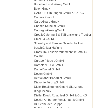
Bohnacker GmbH
Borscheid und Wenig GmbH
Byton GmbH
CADOLTO Thüringen GmbH & Co. KG
Captura GmbH
CargoGuard GmbH
Chemie Kelheim GmbH
Coburg Inklusiv gGmbH
CreativCatering S & T Stransky und Treutler
GmbH & Co. KG
Stransky und Treutler Gesellschaft mit
beschränkter Haftung
CrossLink Faserverbundtechnik GmbH &
Co. KG
Curabo Pflege gGmbH
Dörhöfer DOFA GmbH
Daniel Vogel GmbH
Decon GmbH
Dentallabor Bandulet GmbH
Diakonie Fürth gGmbH
Distel Beteiligungs GmbH, Stanz- und
Biegetechnik
Distler Druck Rotaoffset GmbH & Co. KG
Dotzler Amberger Fensterfabrik GmbH
Dr. Schneider Gruppe