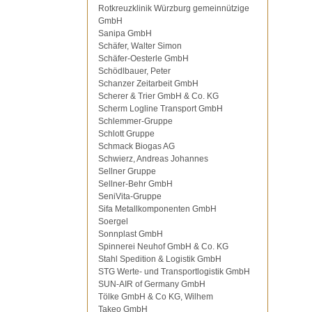
Rotkreuzklinik Würzburg gemeinnützige
GmbH
Sanipa GmbH
Schäfer, Walter Simon
Schäfer-Oesterle GmbH
Schödlbauer, Peter
Schanzer Zeitarbeit GmbH
Scherer & Trier GmbH & Co. KG
Scherm Logline Transport GmbH
Schlemmer-Gruppe
Schlott Gruppe
Schmack Biogas AG
Schwierz, Andreas Johannes
Sellner Gruppe
Sellner-Behr GmbH
SeniVita-Gruppe
Sifa Metallkomponenten GmbH
Soergel
Sonnplast GmbH
Spinnerei Neuhof GmbH & Co. KG
Stahl Spedition & Logistik GmbH
STG Werte- und Transportlogistik GmbH
SUN-AIR of Germany GmbH
Tölke GmbH & Co KG, Wilhem
Takeo GmbH