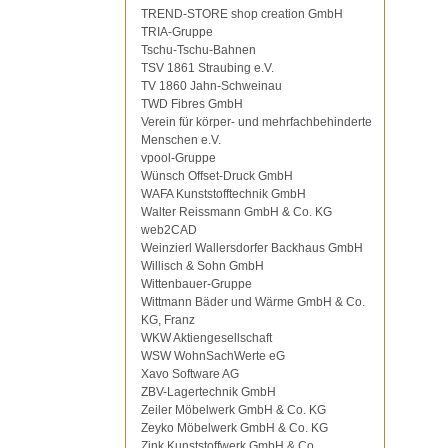
TREND-STORE shop creation GmbH
TRIA-Gruppe
Tschu-Tschu-Bahnen
TSV 1861 Straubing e.V.
TV 1860 Jahn-Schweinau
TWD Fibres GmbH
Verein für körper- und mehrfachbehinderte
Menschen e.V.
vpool-Gruppe
Wünsch Offset-Druck GmbH
WAFA Kunststofftechnik GmbH
Walter Reissmann GmbH & Co. KG
web2CAD
Weinzierl Wallersdorfer Backhaus GmbH
Willisch & Sohn GmbH
Wittenbauer-Gruppe
Wittmann Bäder und Wärme GmbH & Co.
KG, Franz
WKW Aktiengesellschaft
WSW WohnSachWerte eG
Xavo Software AG
ZBV-Lagertechnik GmbH
Zeiler Möbelwerk GmbH & Co. KG
Zeyko Möbelwerk GmbH & Co. KG
Zink Kunststoffwerk GmbH & Co.