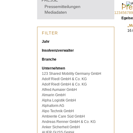
PRESSE
Pre
Pressemitteilungen
Mediadaten
1
2
3
4
5
6
7
8
9
Egelse
„Ma
16.
FILTER
Jahr
Insolvenzverwalter
Branche
Unternehmen
123 Shared Mobility Germany GmbH
Adolf Riedl GmbH & Co. KG
Adolf Riedl GmbH & Co. KG
Alfred Aumaier GmbH
Almarin GmbH
Alpha Logistik GmbH
Alphaform AG
Alpo Technik GmbH
Ambiente Care Süd GmbH
Andreas Renner GmbH & Co. KG
Anker Sicherheit GmbH
AUER GUSS GmbH