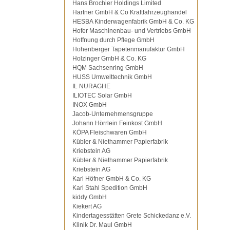
Hans Brochier Holdings Limited
Hartner GmbH & Co Kraftfahrzeughandel
HESBA Kinderwagenfabrik GmbH & Co. KG
Hofer Maschinenbau- und Vertriebs GmbH
Hoffnung durch Pflege GmbH
Hohenberger Tapetenmanufaktur GmbH
Holzinger GmbH & Co. KG
HQM Sachsenring GmbH
HUSS Umwelttechnik GmbH
IL NURAGHE
ILIOTEC Solar GmbH
INOX GmbH
Jacob-Unternehmensgruppe
Johann Hörrlein Feinkost GmbH
KÖPA Fleischwaren GmbH
Kübler & Niethammer Papierfabrik
Kriebstein AG
Kübler & Niethammer Papierfabrik
Kriebstein AG
Karl Höfner GmbH & Co. KG
Karl Stahl Spedition GmbH
kiddy GmbH
Kiekert AG
Kindertagesstätten Grete Schickedanz e.V.
Klinik Dr. Maul GmbH