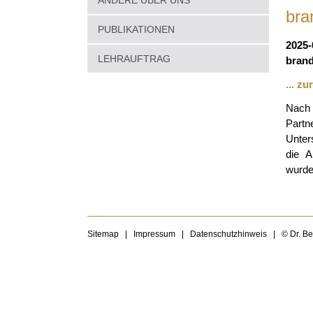
ANDERE ÜBER UNS
bra
PUBLIKATIONEN
2025-
LEHRAUFTRAG
brand
... z
Nach 
Partn
Unter
die A
wurde
Sitemap
|
Impressum
|
Datenschutzhinweis
|
© Dr. B