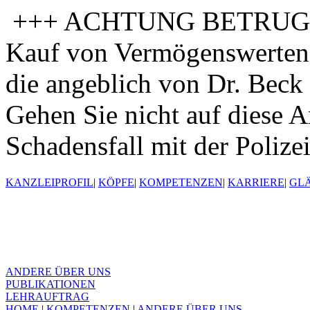
+++ ACHTUNG BETRUGSV
Kauf von Vermögenswerten 
die angeblich von Dr. Beck 
Gehen Sie nicht auf diese A
Schadensfall mit der Polize
KANZLEIPROFIL
|
KÖPFE
|
KOMPETENZEN
|
KARRIERE
|
GL
ANDERE ÜBER UNS
PUBLIKATIONEN
LEHRAUFTRAG
HOME
|
KOMPETENZEN
|
ANDERE ÜBER UNS