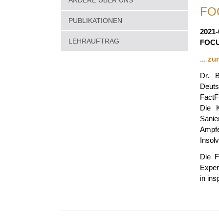
ANDERE ÜBER UNS
FOC
PUBLIKATIONEN
2021-
LEHRAUFTRAG
FOCU
... z
Dr. 
Deuts
FactF
Die K
Sanie
Ampfe
Insol
Die F
Exper
in in