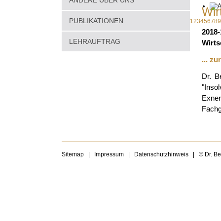
ANDERE ÜBER UNS
Wir
PUBLIKATIONEN
1
2
3
4
5
6
7
8
9
2018-
LEHRAUFTRAG
Wirt
... z
Dr. B
"Inso
Exne
Fachg
Sitemap
|
Impressum
|
Datenschutzhinweis
|
© Dr. B